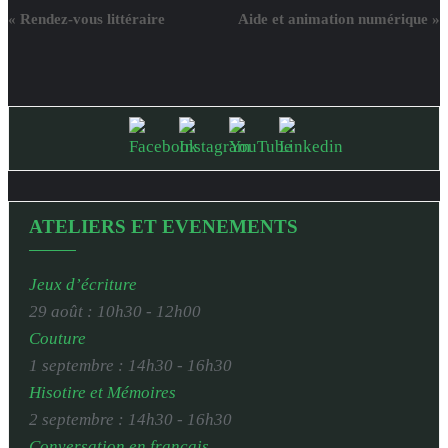
«
Rendez-vous littéraire
Aide et animation numérique
»
ATELIERS ET EVENEMENTS
Jeux d’écriture
29 août : 10h30
-
12h00
Couture
1 septembre : 14h30
-
16h30
Hisotire et Mémoires
2 septembre : 14h30
-
16h30
Conversation en français