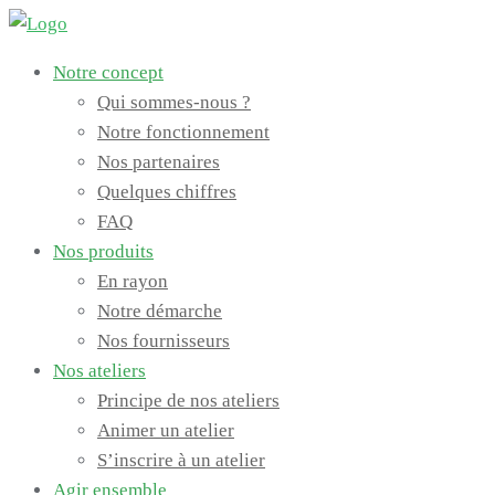
Skip
to
Notre concept
content
Qui sommes-nous ?
Notre fonctionnement
Nos partenaires
Quelques chiffres
FAQ
Nos produits
En rayon
Notre démarche
Nos fournisseurs
Nos ateliers
Principe de nos ateliers
Animer un atelier
S’inscrire à un atelier
Agir ensemble