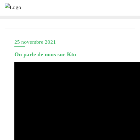
Skip
to
content
25 novembre 2021
On parle de nous sur Kto