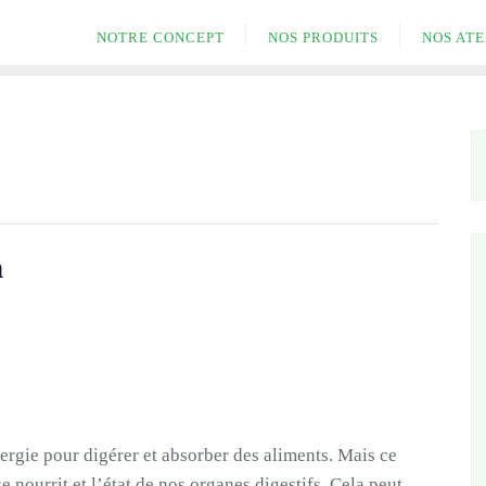
NOTRE CONCEPT
NOS PRODUITS
NOS ATE
n
rgie pour digérer et absorber des aliments. Mais ce
 nourrit et l’état de nos organes digestifs. Cela peut