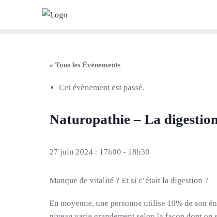
Skip
to
content
« Tous les Évènements
Cet évènement est passé.
Naturopathie – La digestio
27 juin 2024 : 17h00
-
18h30
Manque de vitalité ? Et si c’était la digestion ?
En moyenne, une personne utilise 10% de son éne
niveau varie grandement selon la façon dont on se