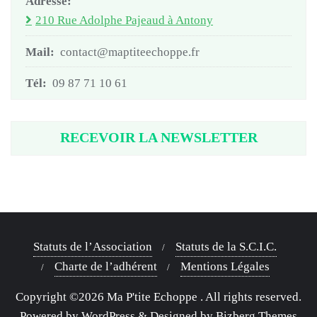
Adresse:
210 Rue Adolphe Pajeaud à Antony
Mail:
contact@maptiteechoppe.fr
Tél:
09 87 71 10 61
RECEVOIR LA NEWSLETTER
Statuts de l’Association
Statuts de la S.C.I.C.
Charte de l’adhérent
Mentions Légales
Copyright ©2026 Ma P'tite Echoppe . All rights reserved.
Powered by
WordPress
&
Designed by
Bizberg Themes