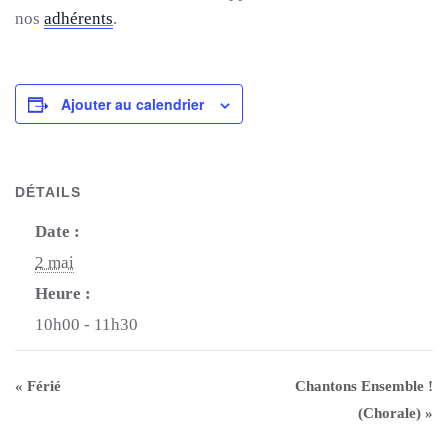
nos
adhérents
.
Ajouter au calendrier
DÉTAILS
Date :
2 mai
Heure :
10h00 - 11h30
«
Férié
Chantons Ensemble !
(Chorale)
»