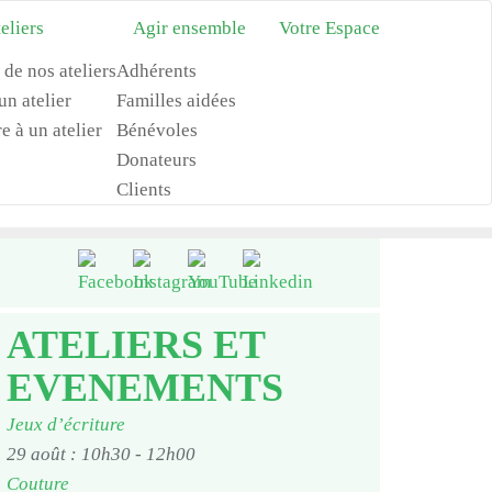
eliers
Agir ensemble
Votre Espace
 de nos ateliers
Adhérents
n atelier
Familles aidées
re à un atelier
Bénévoles
Donateurs
Clients
ATELIERS ET
EVENEMENTS
Jeux d’écriture
29 août : 10h30
-
12h00
Couture