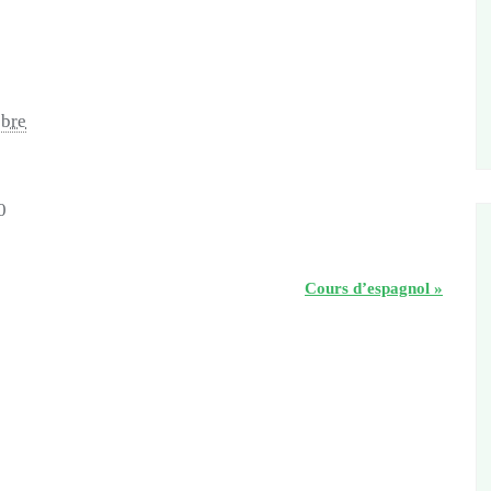
obre
0
Cours d’espagnol
»