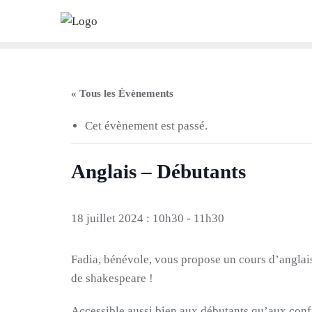
Skip
to
content
« Tous les Évènements
Cet évènement est passé.
Anglais – Débutants
18 juillet 2024 : 10h30
-
11h30
Fadia, bénévole, vous propose un cours d’anglai
de shakespeare !
Accessible aussi bien aux débutants qu’aux conf