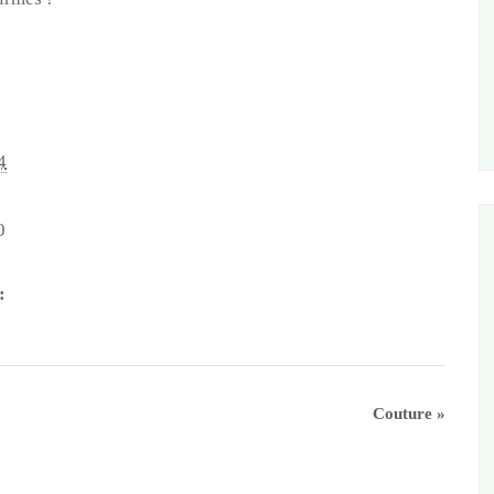
4
0
:
Couture
»