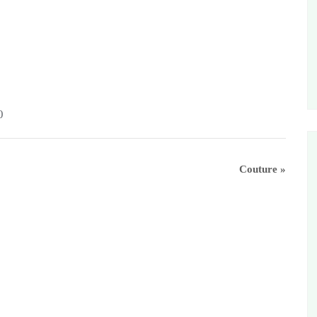
0
Couture
»