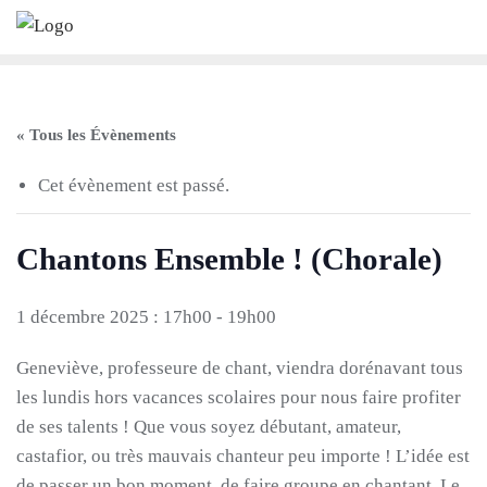
Skip
to
content
« Tous les Évènements
Cet évènement est passé.
Chantons Ensemble ! (Chorale)
1 décembre 2025 : 17h00
-
19h00
Geneviève, professeure de chant, viendra dorénavant tous
les lundis hors vacances scolaires pour nous faire profiter
de ses talents ! Que vous soyez débutant, amateur,
castafior, ou très mauvais chanteur peu importe ! L’idée est
de passer un bon moment, de faire groupe en chantant. Le