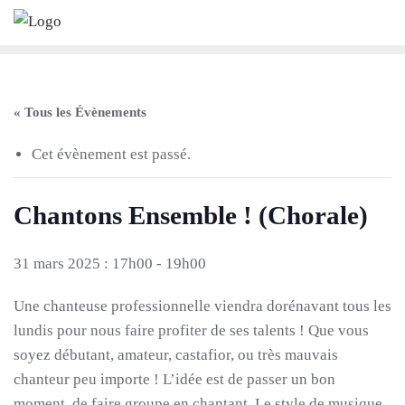
Skip
to
content
« Tous les Évènements
Cet évènement est passé.
Chantons Ensemble ! (Chorale)
31 mars 2025 : 17h00
-
19h00
Une chanteuse professionnelle viendra dorénavant tous les
lundis pour nous faire profiter de ses talents ! Que vous
soyez débutant, amateur, castafior, ou très mauvais
chanteur peu importe ! L’idée est de passer un bon
moment, de faire groupe en chantant. Le style de musique