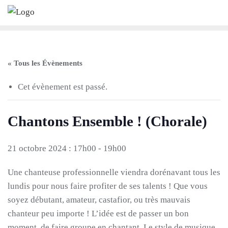
Skip
to
content
« Tous les Évènements
Cet évènement est passé.
Chantons Ensemble ! (Chorale)
21 octobre 2024 : 17h00
-
19h00
Une chanteuse professionnelle viendra dorénavant tous les
lundis pour nous faire profiter de ses talents ! Que vous
soyez débutant, amateur, castafior, ou très mauvais
chanteur peu importe ! L’idée est de passer un bon
moment, de faire groupe en chantant. Le style de musique