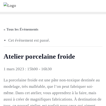
Skip
to
content
« Tous les Évènements
Cet évènement est passé.
Atelier porcelaine froide
1 mars 2023 : 15h00
-
16h30
La porcelaine froide est une pâte non-toxique destinée au
modelage, très malléable, que l’on peut fabriquer soi-
même. Dans cet atelier, vous apprendrez à la faire, mais
aussi à créer de magnifiques fabrications. À destination de
tous, ce nouvel atelier, est parfait pour ceux qui aiment