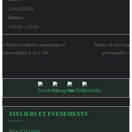
2 avril 2022
Heure :
10h30 - 12h00
«
Atelier médiation numérique et
Atelier de tote bag
informatique à 16 à 19h
personnalisé
»
ATELIERS ET EVENEMENTS
Jeux d’écriture