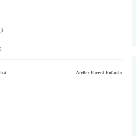
23
0
 h à
Atelier Parent-Enfant
»