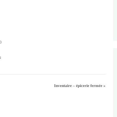
0
:
Inventaire – épicerie fermée
»