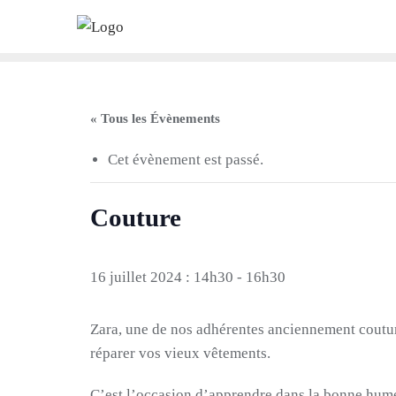
Skip
to
content
« Tous les Évènements
Cet évènement est passé.
Couture
16 juillet 2024 : 14h30
-
16h30
Zara, une de nos adhérentes anciennement coutu
réparer vos vieux vêtements.
C’est l’occasion d’apprendre dans la bonne hume