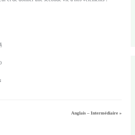
4
0
:
Anglais – Intermédiaire
»