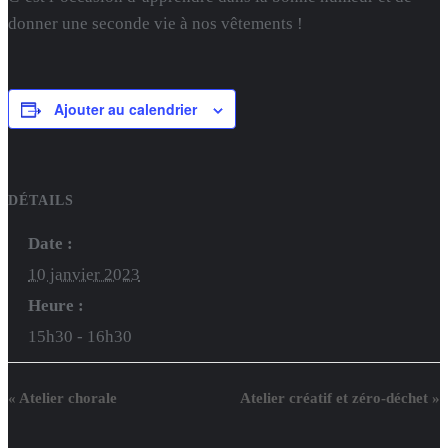
donner une seconde vie à nos vêtements !
Ajouter au calendrier
DÉTAILS
Date :
10 janvier 2023
Heure :
15h30 - 16h30
«
Atelier chorale
Atelier créatif et zéro-déchet
»