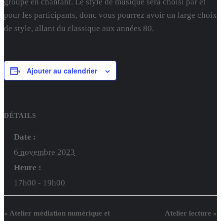
groupe en chantant. Le style de musique sera choisi par et
pour les participants, donc vous pourrez avoir un large choix
de style, allant du classique aux années 80.
Ajouter au calendrier
DÉTAILS
Date :
6 novembre 2023
Heure :
17h00 - 19h00
«
Atelier médiation numérique et
Atelier lecture
»