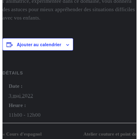
l’animatrice, expérimentée dans ce domaine, vous donnera
des astuces pour mieux appréhender des situations difficiles
avec vos enfants.
Ajouter au calendrier
DÉTAILS
Date :
3 mai 2022
Heure :
11h00 - 12h00
«
Cours d’espagnol
Atelier couture et point de