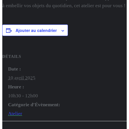
à embellir vos objets du quotidien, cet atelier est pour vous !
Ajouter au calendrier
DÉTAILS
Date :
10 avril 2025
Heure :
10h30 - 12h00
Catégorie d’Évènement:
Atelier