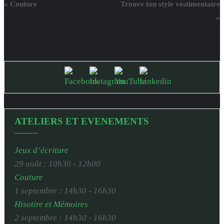
«
Couture
Trouve ton style vestimentaire
»
ATELIERS ET EVENEMENTS
Jeux d’écriture
29 août : 10h30
-
12h00
Couture
1 septembre : 14h30
-
16h30
Hisotire et Mémoires
2 septembre : 14h30
-
16h30