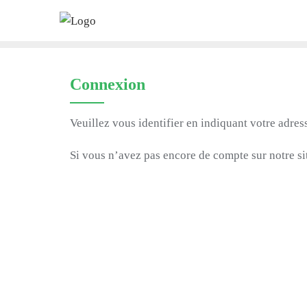
Skip
to
content
Connexion
Veuillez vous identifier en indiquant votre adres
Si vous n’avez pas encore de compte sur notre sit
Identifiant ou e-mail
Mot de passe